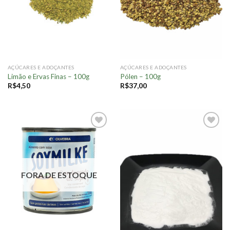
AÇÚCARES E ADOÇANTES
AÇÚCARES E ADOÇANTES
Limão e Ervas Finas – 100g
Pólen – 100g
R$
4,50
R$
37,00
Adicionar
Adicionar
à lista.
à lista.
FORA DE ESTOQUE