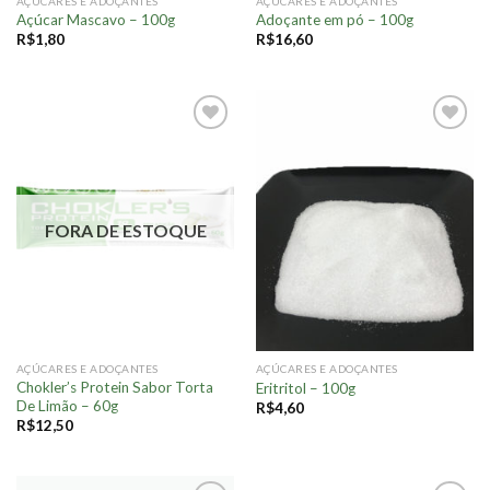
AÇÚCARES E ADOÇANTES
AÇÚCARES E ADOÇANTES
Açúcar Mascavo – 100g
Adoçante em pó – 100g
R$
1,80
R$
16,60
Adicionar
Adicionar
à lista.
à lista.
FORA DE ESTOQUE
AÇÚCARES E ADOÇANTES
AÇÚCARES E ADOÇANTES
Chokler’s Protein Sabor Torta
Eritritol – 100g
De Limão – 60g
R$
4,60
R$
12,50