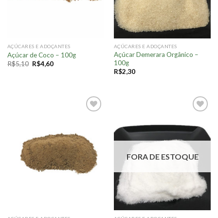
AÇÚCARES E ADOÇANTES
AÇÚCARES E ADOÇANTES
Açúcar Demerara Orgânico –
Açúcar de Coco – 100g
100g
R$
5,10
R$
4,60
R$
2,30
Adicionar
Adicionar
à lista.
à lista.
FORA DE ESTOQUE