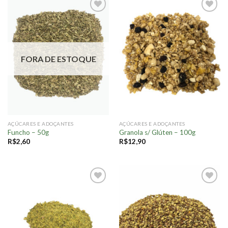
Adicionar
Adicionar
à lista.
à lista.
FORA DE ESTOQUE
AÇÚCARES E ADOÇANTES
AÇÚCARES E ADOÇANTES
Funcho – 50g
Granola s/ Glúten – 100g
R$
2,60
R$
12,90
Adicionar
Adicionar
à lista.
à lista.