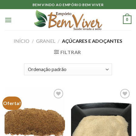
Skip
BEM VINDO AO EMPÓRIO BEM VIVER
to
content
0
INÍCIO
/
GRANEL
/
AÇÚCARES E ADOÇANTES
FILTRAR
Oferta!
Adicionar
Adicionar
à lista.
à lista.