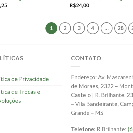
à lista.
à lis
,25
R$
24,00
1
2
3
4
…
28
LÍTICAS
CONTATO
Endereço: Av. Mascaren
ítica de Privacidade
de Moraes, 2322 – Mon
ítica de Trocas e
Castelo | R. Brilhante, 2
oluções
– Vila Bandeirante, Cam
Grande – MS
Telefone:
R.Brilhante:
(6