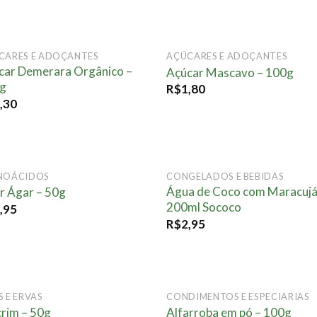
CARES E ADOÇANTES
AÇÚCARES E ADOÇANTES
Adicionar
Adici
car Demerara Orgânico –
Açúcar Mascavo – 100g
à lista.
à lis
g
R$
1,80
,30
FORA DE ESTOQUE
NOÁCIDOS
CONGELADOS E BEBIDAS
Adicionar
Adici
Água de Coco com Maracujá
r Ágar – 50g
à lista.
à lis
200ml Sococo
,95
R$
2,95
 E ERVAS
CONDIMENTOS E ESPECIARIAS
Adicionar
Adici
crim – 50g
Alfarroba em pó – 100g