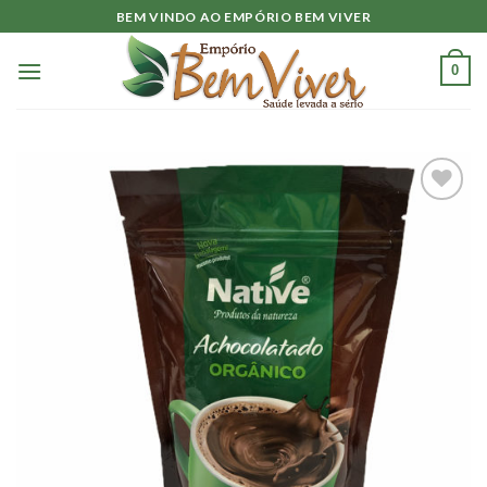
Skip
BEM VINDO AO EMPÓRIO BEM VIVER
to
content
0
Adicionar
à lista.