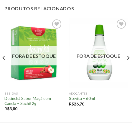
PRODUTOS RELACIONADOS
Adicionar
Adicionar
à lista.
à lista.
FORA DE ESTOQUE
FORA DE ESTOQUE
BEBIDAS
ADOÇANTES
Desinchá Sabor Maçã com
Stevita – 60ml
Canela – Sachê 2g
R$
26,70
R$
3,80