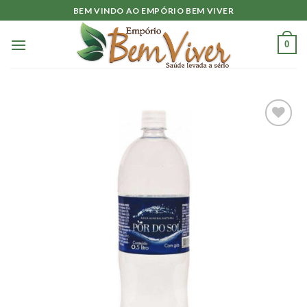
Skip
BEM VINDO AO EMPÓRIO BEM VIVER
to
content
0
Adicionar
à lista.