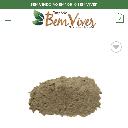
Skip
BEM VINDO AO EMPÓRIO BEM VIVER
to
content
0
Adicionar
à lista.