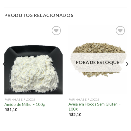
PRODUTOS RELACIONADOS
Adicionar
Adicionar
à lista.
à lista.
FORA DE ESTOQUE
FARINHAS E FLOCOS
FARINHAS E FLOCOS
Aveia em Flocos Sem Glúten –
Amido de Milho – 100g
100g
R$
1,10
R$
2,10