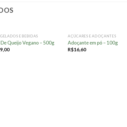
DOS
FORA DE ESTOQUE
FORA DE ESTOQU
GELADOS E BEBIDAS
AÇÚCARES E ADOÇANTES
Adicionar
Adici
 De Queijo Vegano – 500g
Adoçante em pó – 100g
à lista.
à lis
9,00
R$
16,60