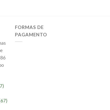
FORMAS DE
PAGAMENTO
has
te
386
po
7)
(67)