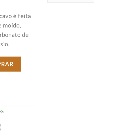
avo é feita
e moído,
arbonato de
sio.
o - 60g quantidade
PRAR
ES