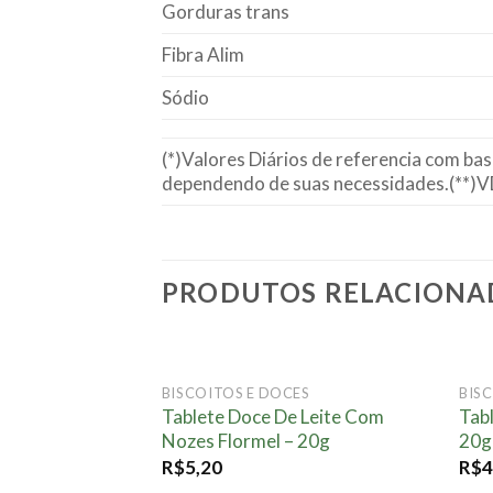
Gorduras trans
Fibra Alim
Sódio
(*)Valores Diários de referencia com ba
dependendo de suas necessidades.(**)V
PRODUTOS RELACIONA
FORA DE ESTOQUE
BISCOITOS E DOCES
BIS
Adicionar
Tablete Doce De Leite Com
Tab
à lista.
Nozes Flormel – 20g
20g
R$
5,20
R$
4