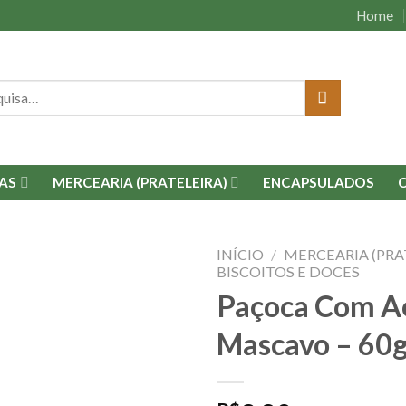
Home
isar
AS
MERCEARIA (PRATELEIRA)
ENCAPSULADOS
INÍCIO
/
MERCEARIA (PRA
BISCOITOS E DOCES
Paçoca Com A
Adicionar
à lista.
Mascavo – 60