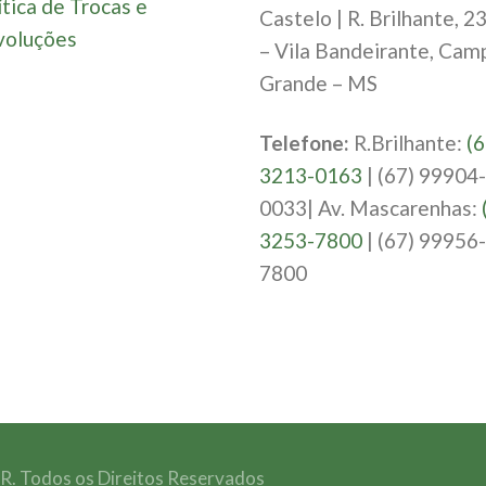
ítica de Trocas e
Castelo | R. Brilhante, 2
oluções
– Vila Bandeirante, Cam
Grande – MS
Telefone:
R.Brilhante:
(6
3213-0163
| (67) 99904-
0033| Av. Mascarenhas:
3253-7800
| (67) 99956-
7800
 Todos os Direitos Reservados