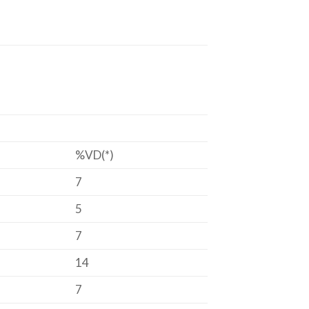
%VD(*)
7
5
7
14
7