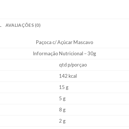
L
AVALIAÇÕES (0)
Paçoca c/ Açúcar Mascavo
Informação Nutricional – 30g
qtd p/porçao
142 kcal
15 g
5 g
8 g
2 g