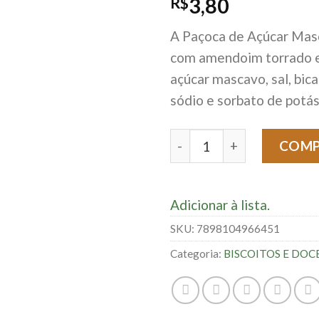
R$
3,80
A Paçoca de Açúcar Masc
com amendoim torrado 
açúcar mascavo, sal, bic
sódio e sorbato de potás
Paçoca Com Açúcar Mascav
COM
Adicionar à lista.
SKU:
7898104966451
Categoria:
BISCOITOS E DOC