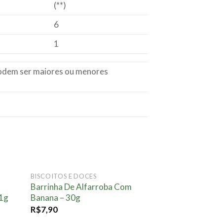
(**)
6
1
 podem ser maiores ou menores
E
BISCOITOS E DOCES
onar
Adicionar
Barrinha De Alfarroba Com
ta.
à lista.
11g
Banana – 30g
R$
7,90