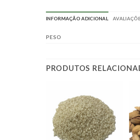
INFORMAÇÃO ADICIONAL
AVALIAÇÕE
PESO
PRODUTOS RELACIONA
Adicionar
Adicionar
à lista.
à lista.
 ESTOQUE