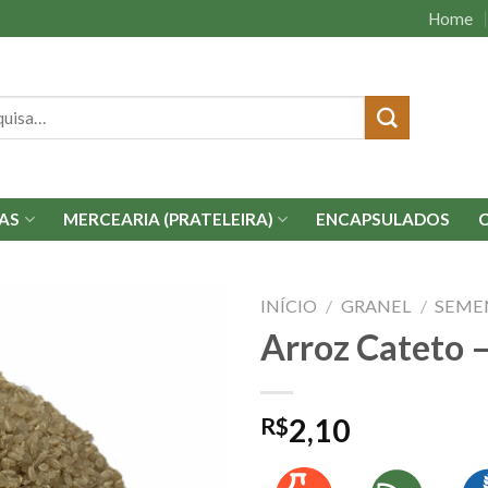
Home
isar
AS
MERCEARIA (PRATELEIRA)
ENCAPSULADOS
INÍCIO
/
GRANEL
/
SEME
Arroz Cateto 
Adicionar
à lista.
R$
2,10