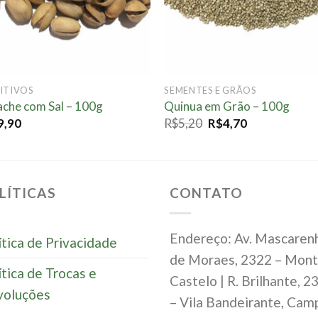
ITIVOS
SEMENTES E GRÃOS
ache com Sal – 100g
Quinua em Grão – 100g
9,90
R$
5,20
R$
4,70
LÍTICAS
CONTATO
Endereço: Av. Mascaren
ítica de Privacidade
de Moraes, 2322 – Mon
ítica de Trocas e
Castelo | R. Brilhante, 2
oluções
– Vila Bandeirante, Cam