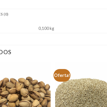
S (0)
0,100 kg
DOS
Oferta!
Adicionar
Adicio
à lista.
à list