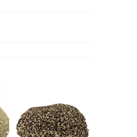
nar
Adicionar
a.
à lista.