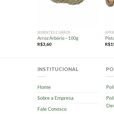
OS
SEMENTES E GRÃOS
APER
os – 100g
Arroz Arbório – 100g
Pist
R$
3,60
R$
1
INSTITUCIONAL
PO
Home
Pol
Sobre a Empresa
Pol
Dev
Fale Conosco