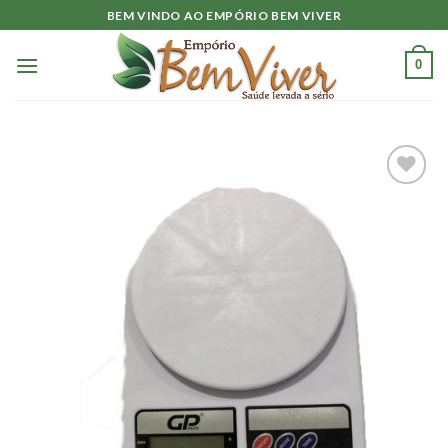
Skip
BEM VINDO AO EMPÓRIO BEM VIVER
to
content
0
Adicionar
à lista.