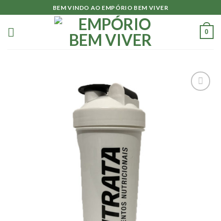
Skip
BEM VINDO AO EMPÓRIO BEM VIVER
to
content
0
Adicionar
à lista.