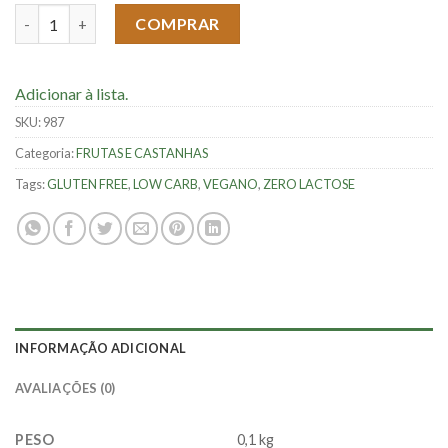
Castanha de Caju Carameliza com Gergelim - 100g quantidade
COMPRAR
Adicionar à lista.
SKU:
987
Categoria:
FRUTAS E CASTANHAS
Tags:
GLUTEN FREE
,
LOW CARB
,
VEGANO
,
ZERO LACTOSE
INFORMAÇÃO ADICIONAL
AVALIAÇÕES (0)
PESO
0,1 kg