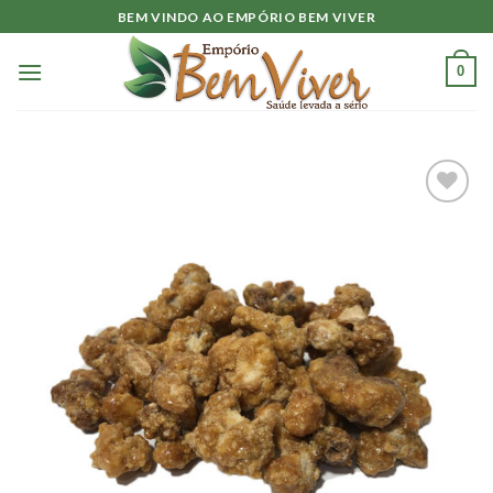
Skip
BEM VINDO AO EMPÓRIO BEM VIVER
to
content
0
Adicionar
à lista.