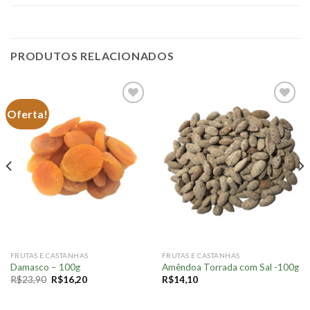
PRODUTOS RELACIONADOS
Oferta!
Adicionar
Adicionar
à lista.
à lista.
FRUTAS E CASTANHAS
FRUTAS E CASTANHAS
Damasco – 100g
Amêndoa Torrada com Sal -100g
R$
23,90
R$
16,20
R$
14,10