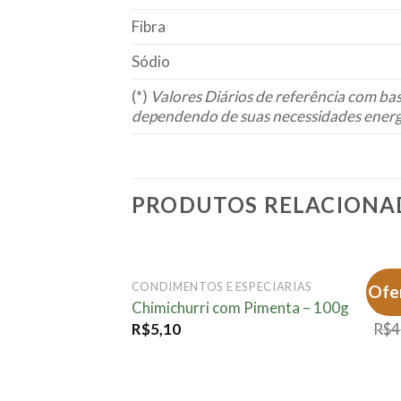
Fibra
Sódio
(*)
Valores Diários de referência com ba
dependendo de suas necessidades energ
PRODUTOS RELACIONA
CONDIMENTOS E ESPECIARIAS
CON
Ofe
Adicionar
Chimichurri com Pimenta – 100g
Ceb
à lista.
R$
5,10
R$
4