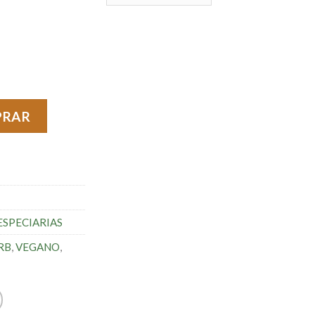
dade
PRAR
SPECIARIAS
RB
,
VEGANO
,