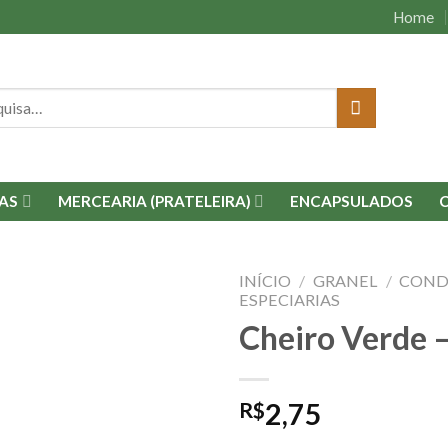
Home
isar
AS
MERCEARIA (PRATELEIRA)
ENCAPSULADOS
INÍCIO
/
GRANEL
/
COND
ESPECIARIAS
Cheiro Verde 
Adicionar
à lista.
R$
2,75