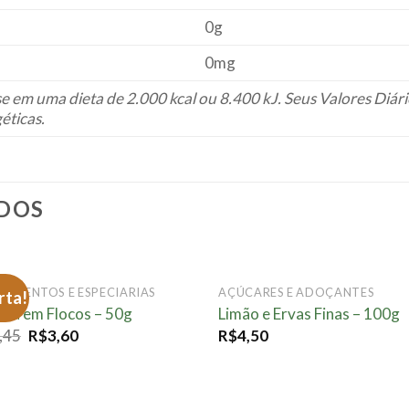
0g
0mg
se em uma dieta de 2.000 kcal ou 8.400 kJ. Seus Valores Diá
éticas.
DOS
DIMENTOS E ESPECIARIAS
AÇÚCARES E ADOÇANTES
rta!
Adicionar
Adici
ola em Flocos – 50g
Limão e Ervas Finas – 100g
à lista.
à lis
,45
R$
3,60
R$
4,50