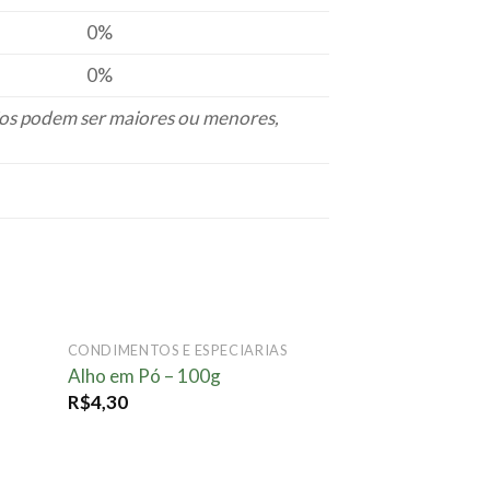
0%
0%
rios podem ser maiores ou menores,
CONDIMENTOS E ESPECIARIAS
onar
Adicionar
Alho em Pó – 100g
ta.
à lista.
R$
4,30