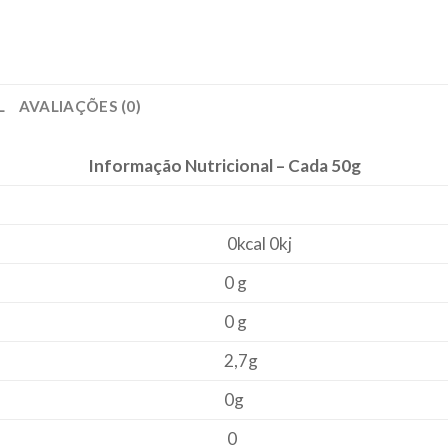
L
AVALIAÇÕES (0)
Informação Nutricional – Cada 50g
0kcal 0kj
0 g
0 g
2,7g
0g
0