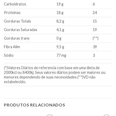
Carboidratos
19 g
6
Proteínas
18 g
24
Gorduras Totais
8,2 g
15
Gorduras Saturadas
4,1 g
19
Gorduras trans
0 g
(**)
Fibra Alim
9,5 g
39
Sódio
77 mg
3
(*)Valores Diários de referencia com base em uma dieta de
2000kcl ou 8400kj. Seus valores diários podem ser maiores ou
menores dependendo de suas necessidades.(**)VD não
estabelecido.
PRODUTOS RELACIONADOS