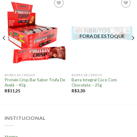
Adicionar
Adicionar
à lista.
à lista.
FORA DE ESTOQUE
BARRA DE CEREAIS
BARRA DE CEREAIS
Protein Crisp Bar Sabor Trufa De
Barra Integral Coco Com
Avelã – 45g
Chocolate – 25g
R$
11,25
R$
3,30
INSTITUCIONAL
Home