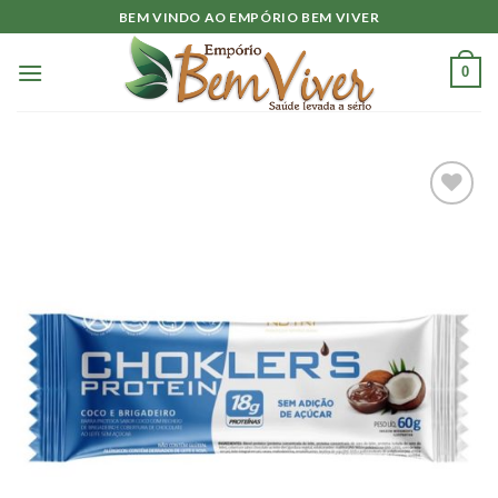
Skip
BEM VINDO AO EMPÓRIO BEM VIVER
to
content
0
Adicionar
à lista.