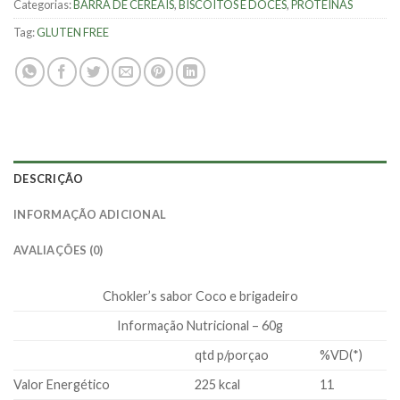
Categorias:
BARRA DE CEREAIS
,
BISCOITOS E DOCES
,
PROTEÍNAS
Tag:
GLUTEN FREE
DESCRIÇÃO
INFORMAÇÃO ADICIONAL
AVALIAÇÕES (0)
Chokler’s sabor Coco e brigadeiro
Informação Nutricional – 60g
qtd p/porçao
%VD(*)
Valor Energético
225 kcal
11