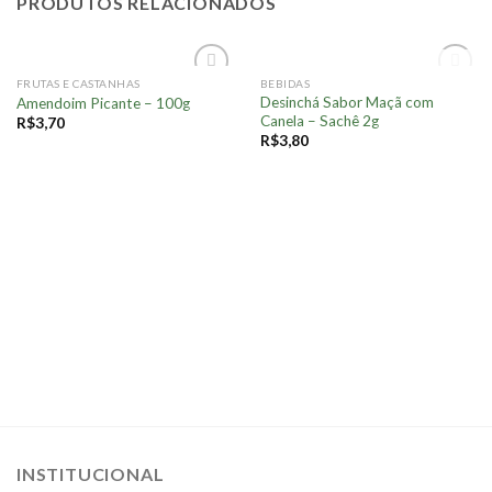
PRODUTOS RELACIONADOS
FORA DE ESTOQUE
FRUTAS E CASTANHAS
BEBIDAS
Adicionar
Adicionar
Desinchá Sabor Maçã com
Amendoim Picante – 100g
à lista.
à lista.
Canela – Sachê 2g
R$
3,70
R$
3,80
INSTITUCIONAL