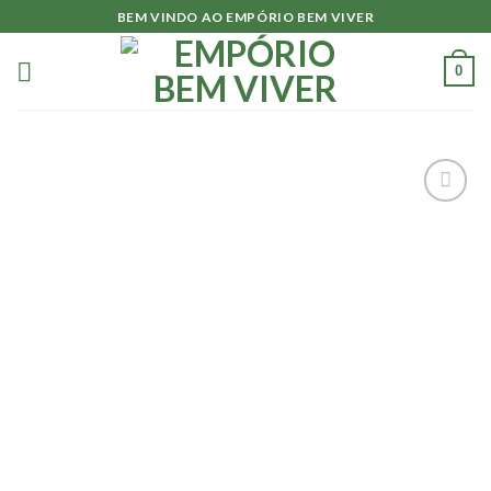
Skip
BEM VINDO AO EMPÓRIO BEM VIVER
to
content
0
Adicionar
à lista.