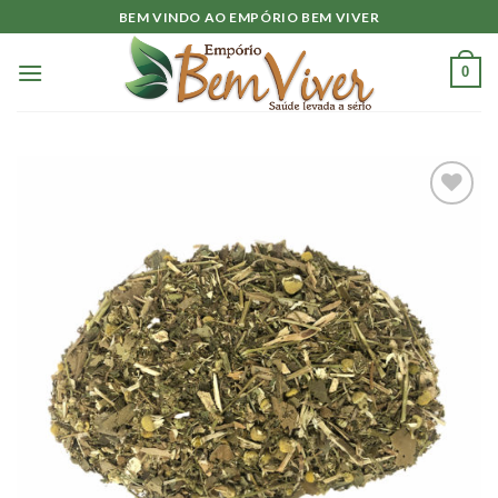
Skip
BEM VINDO AO EMPÓRIO BEM VIVER
to
content
0
Adicionar
à lista.