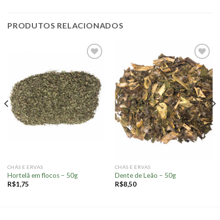
PRODUTOS RELACIONADOS
Adicionar
Adicionar
à lista.
à lista.
CHÁS E ERVAS
CHÁS E ERVAS
Hortelã em flocos – 50g
Dente de Leão – 50g
R$
1,75
R$
8,50