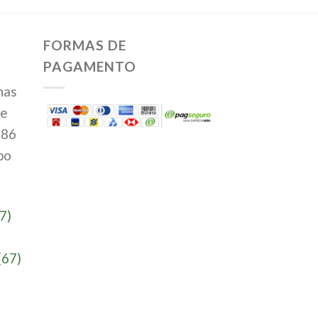
FORMAS DE
PAGAMENTO
has
te
386
po
7)
(67)