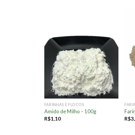
OS
Adicionar
Adicionar
o – 100g
à lista.
à lista.
FARINHAS E FLOCOS
FARI
Amido de Milho – 100g
Fari
R$
1,10
R$
3