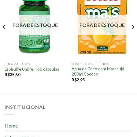
Adicionar
Adicionar
à lista.
à lista.
FORA DE ESTOQUE
FORA DE ESTOQUE
ENCAPSULADOS
CONGELADOS E BEBIDAS
Água de Coco com Maracujá –
Espirulife Unilife – 60 cápsulas
200ml Sococo
R$
35,50
R$
2,95
INSTITUCIONAL
Home