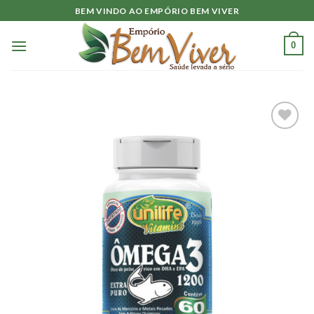
Skip
BEM VINDO AO EMPÓRIO BEM VIVER
to
content
0
Adicionar
à lista.