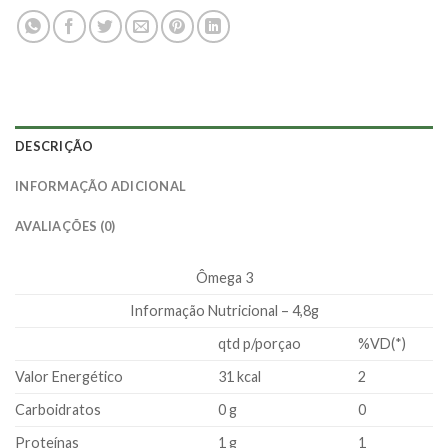
DESCRIÇÃO
INFORMAÇÃO ADICIONAL
AVALIAÇÕES (0)
Ômega 3
Informação Nutricional – 4,8g
qtd p/porçao
%VD(*)
Valor Energético
31 kcal
2
Carboidratos
0 g
0
Proteínas
1 g
1