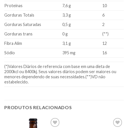
Proteínas
7,6 g
10
Gorduras Totais
3,3 g
6
Gorduras Saturadas
0,5 g
2
Gorduras trans
0 g
(**)
Fibra Alim
3,1 g
12
Sódio
395 mg
16
(*)Valores Diários de referencia com base em uma dieta de
2000kcl ou 8400kj. Seus valores diários podem ser maiores ou
menores dependendo de suas necessidades.(**)VD não
estabelecido.
PRODUTOS RELACIONADOS