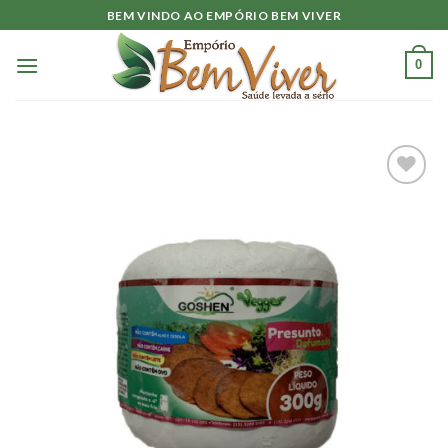
Skip
BEM VINDO AO EMPÓRIO BEM VIVER
to
content
0
Adicionar
à lista.