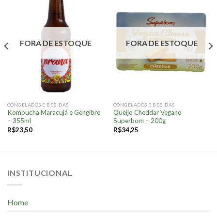
Adicionar
Adicionar
à lista.
à lista.
FORA DE ESTOQUE
FORA DE ESTOQUE
CONGELADOS E BEBIDAS
CONGELADOS E BEBIDAS
Kombucha Maracujá e Gengibre
Queijo Cheddar Vegano
– 355ml
Superbom – 200g
R$
23,50
R$
34,25
INSTITUCIONAL
Home