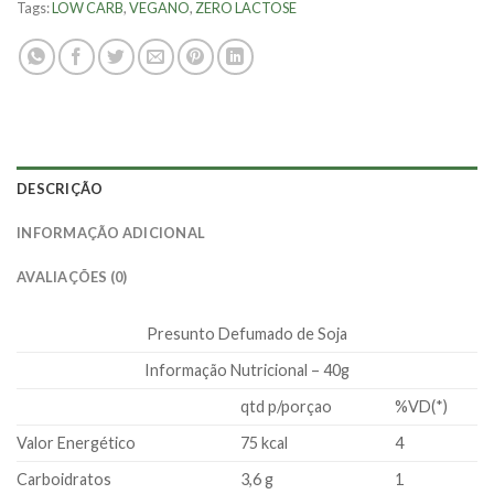
Tags:
LOW CARB
,
VEGANO
,
ZERO LACTOSE
DESCRIÇÃO
INFORMAÇÃO ADICIONAL
AVALIAÇÕES (0)
Presunto Defumado de Soja
Informação Nutricional – 40g
qtd p/porçao
%VD(*)
Valor Energético
75 kcal
4
Carboidratos
3,6 g
1