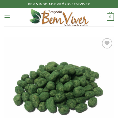
Skip
BEM VINDO AO EMPÓRIO BEM VIVER
to
content
0
Adicionar
à lista.