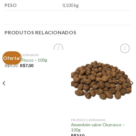
PESO
0,100 kg
PRODUTOS RELACIONADOS
FRUTAS E CASTANHAS
Oferta!
Adicionar
Adicionar
Coco em Flocos – 100g
à lista.
à lista.
R$
9,30
R$
7,00
FRUTAS E CASTANHAS
Amendoim sabor Churrasco –
100g
R$
3,50