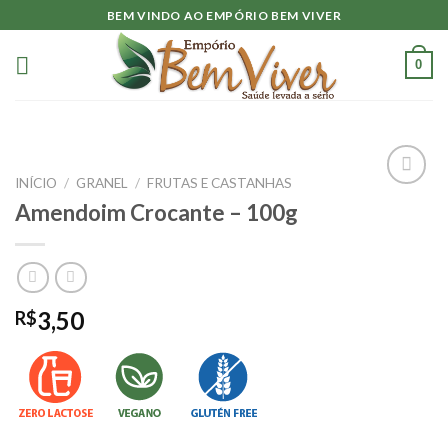
Skip
BEM VINDO AO EMPÓRIO BEM VIVER
to
content
0
INÍCIO
/
GRANEL
/
FRUTAS E CASTANHAS
Adicionar
Amendoim Crocante – 100g
à lista.
3,50
R$