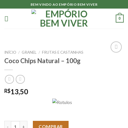
Skip
BEM VINDO AO EMPÓRIO BEM VIVER
to
content
0
INÍCIO
/
GRANEL
/
FRUTAS E CASTANHAS
Adicionar
Coco Chips Natural – 100g
à lista.
13,50
R$
Coco Chips Natural - 100g quantidade
COMPRAR