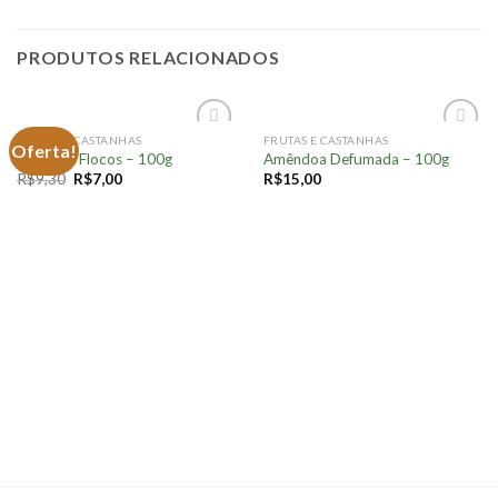
PRODUTOS RELACIONADOS
FRUTAS E CASTANHAS
FRUTAS E CASTANHAS
Oferta!
Adicionar
Adicionar
Coco em Flocos – 100g
Amêndoa Defumada – 100g
à lista.
à lista.
R$
9,30
R$
7,00
R$
15,00