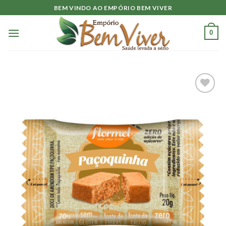
Skip
BEM VINDO AO EMPÓRIO BEM VIVER
to
content
0
Adicionar
à lista.