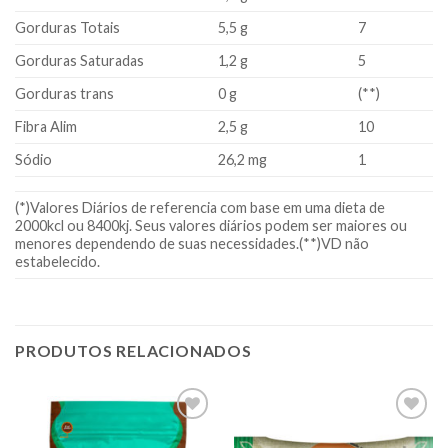
Gorduras Totais
5,5 g
7
Gorduras Saturadas
1,2 g
5
Gorduras trans
0 g
(**)
Fibra Alim
2,5 g
10
Sódio
26,2 mg
1
(*)Valores Diários de referencia com base em uma dieta de
2000kcl ou 8400kj. Seus valores diários podem ser maiores ou
menores dependendo de suas necessidades.(**)VD não
estabelecido.
PRODUTOS RELACIONADOS
Adicionar
Adicionar
à lista.
à lista.