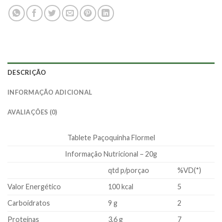
DESCRIÇÃO
INFORMAÇÃO ADICIONAL
AVALIAÇÕES (0)
Tablete Paçoquinha Flormel
Informação Nutricional – 20g
qtd p/porçao
%VD(*)
Valor Energético
100 kcal
5
Carboidratos
9 g
2
Proteínas
3,6 g
7