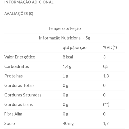
INFORMAÇÃO ADICIONAL
AVALIAÇÕES (0)
Tempero p/ Feijão
Informação Nutricional – 5g
qtd p/porçao
%VD(*)
Valor Energético
8 kcal
3
Carboidratos
1,4 g
0,5
Proteínas
1 g
1,3
Gorduras Totais
0 g
0
Gorduras Saturadas
0 g
0
Gorduras trans
0 g
(**)
Fibra Alim
0 g
0
Sódio
40 mg
1,7