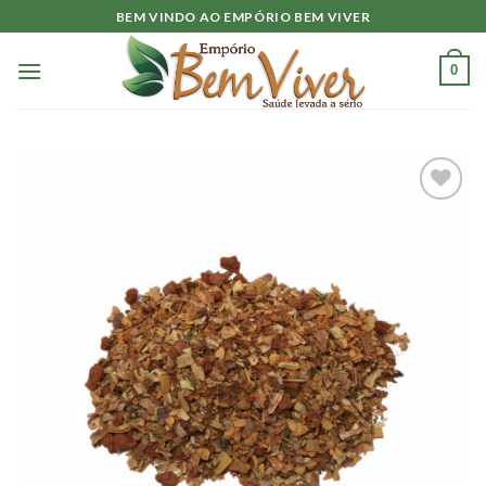
Skip
BEM VINDO AO EMPÓRIO BEM VIVER
to
content
0
Adicionar
à lista.