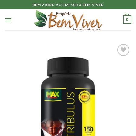
Skip
BEM VINDO AO EMPÓRIO BEM VIVER
to
content
0
Adicionar
à lista.