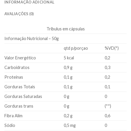
INFORMAÇÃO ADICIONAL
AVALIAÇÕES (0)
Tribulus em cápsulas
Informação Nutricional – 50g
qtd p/porçao
%VD(*)
Valor Energético
5 kcal
0,2
Carboidratos
0,9 g
0,3
Proteínas
0,1 g
0,2
Gorduras Totais
0,1 g
0,1
Gorduras Saturadas
0 g
0
Gorduras trans
0 g
(**)
Fibra Alim
0,2 g
0,6
Sódio
0,5 mg
0