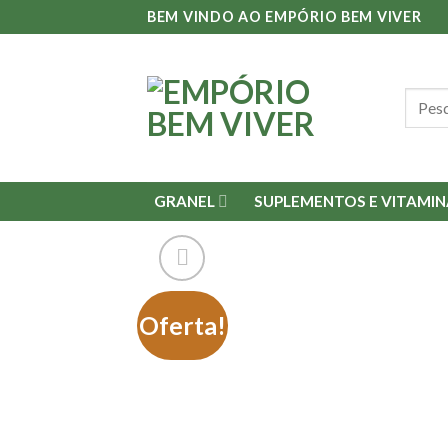
Skip
BEM VINDO AO EMPÓRIO BEM VIVER
to
content
Pesqu
por:
GRANEL
SUPLEMENTOS E VITAMIN
Oferta!