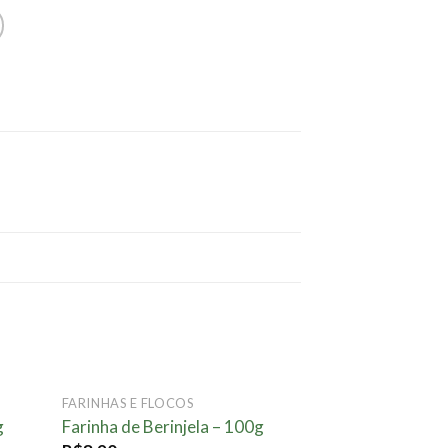
FARINHAS E FLOCOS
onar
Adicionar
g
Farinha de Berinjela – 100g
ta.
à lista.