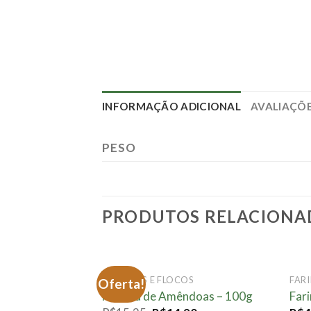
INFORMAÇÃO ADICIONAL
AVALIAÇÕE
PESO
PRODUTOS RELACIONA
FARINHAS E FLOCOS
FAR
Oferta!
Adicionar
Farinha de Amêndoas – 100g
Far
à lista.