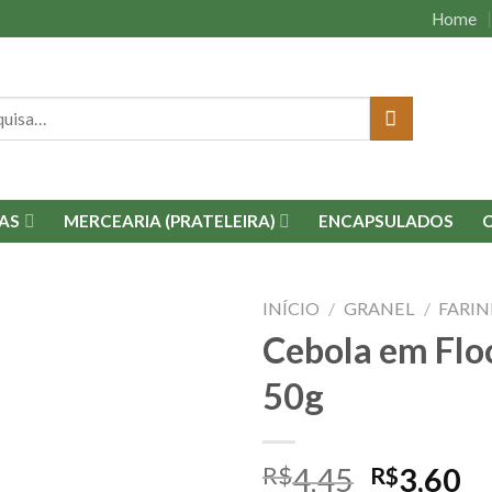
Home
isar
AS
MERCEARIA (PRATELEIRA)
ENCAPSULADOS
INÍCIO
/
GRANEL
/
FARIN
Cebola em Flo
Adicionar
50g
à lista.
R$
4,45
R$
3,60