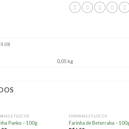
S (0)
0,05 kg
DOS
INHAS E FLOCOS
FARINHAS E FLOCOS
Adicionar
Adici
inha Panko – 100g
Farinha de Beterraba – 100
à lista.
à lis