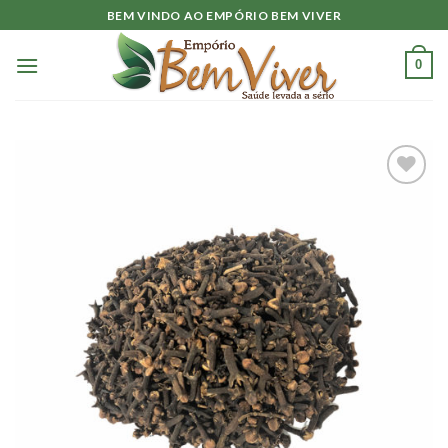
Skip
BEM VINDO AO EMPÓRIO BEM VIVER
to
content
0
Adicionar
à lista.