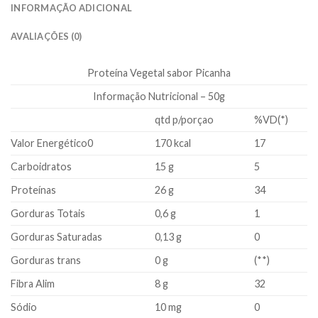
INFORMAÇÃO ADICIONAL
AVALIAÇÕES (0)
Proteína Vegetal sabor Picanha
Informação Nutricional – 50g
qtd p/porçao
%VD(*)
Valor Energético0
170 kcal
17
Carboidratos
15 g
5
Proteínas
26 g
34
Gorduras Totais
0,6 g
1
Gorduras Saturadas
0,13 g
0
Gorduras trans
0 g
(**)
Fibra Alim
8 g
32
Sódio
10 mg
0