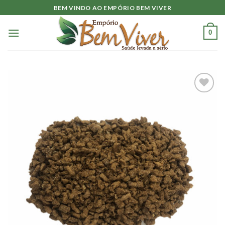
Skip
BEM VINDO AO EMPÓRIO BEM VIVER
to
content
0
Adicionar
à lista.