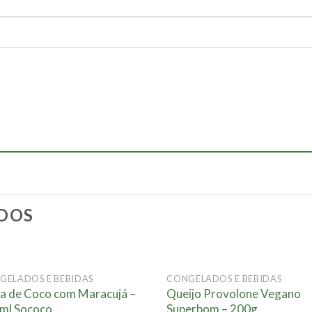
DOS
FORA DE ESTOQUE
FORA DE ESTOQU
GELADOS E BEBIDAS
CONGELADOS E BEBIDAS
Adicionar
Adici
a de Coco com Maracujá –
Queijo Provolone Vegano
à lista.
à lis
ml Sococo
Superbom – 200g