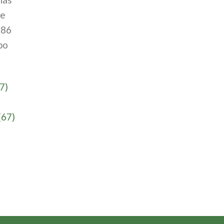
te
386
po
7)
(67)