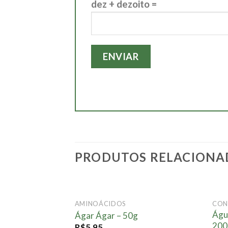
dez + dezoito =
PRODUTOS RELACIONA
AMINOÁCIDOS
CON
Adicionar
Águ
Ágar Ágar – 50g
à lista.
200
R$
5,95