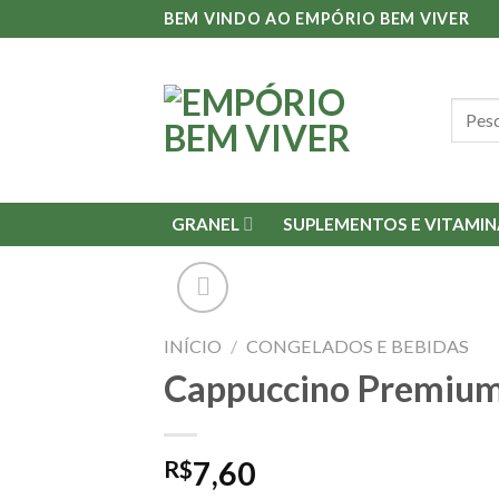
Skip
BEM VINDO AO EMPÓRIO BEM VIVER
to
content
Pesqu
por:
GRANEL
SUPLEMENTOS E VITAMIN
INÍCIO
/
CONGELADOS E BEBIDAS
Cappuccino Premiu
R$
7,60