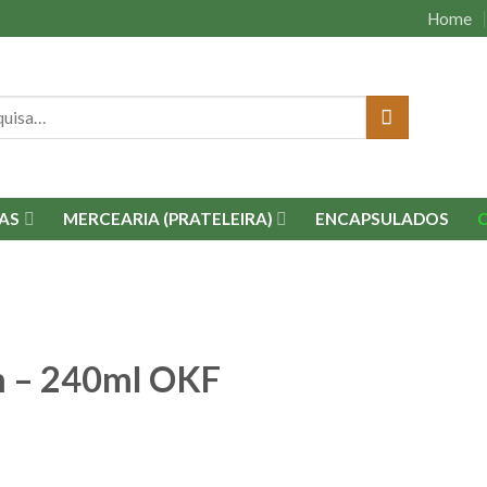
Home
isar
AS
MERCEARIA (PRATELEIRA)
ENCAPSULADOS
m – 240ml OKF
Adicionar
à lista.