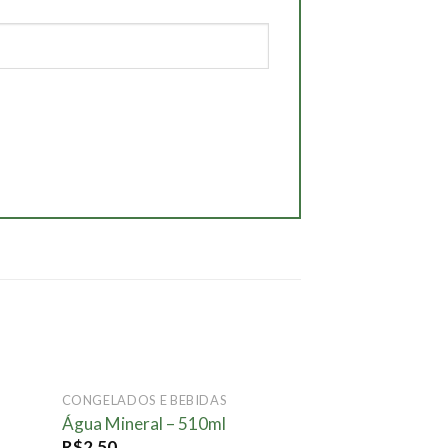
E
FORA DE ESTOQUE
CONGELADOS E BEBIDAS
onar
Adicionar
Água Mineral – 510ml
ta.
à lista.
R$
2,50